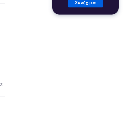
Συνέχεια
ό
τα