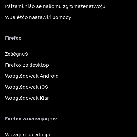
Pśizamkniśo se našomu zgromaźeństwoju
Wuslěźćo nastawki pomocy
Firefox
Ześěgnuś
Firefox za desktop
Wobglědowak Android
Wobglědowak iOS
Wobglědowak Klar
Firefox za wuwijarjow
Wuwijarska edicija