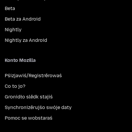
Beta
Beta za Android
Nightly
Nightly za Android
Konto Mozilla
Pśizjawiś/Registrěrowaś
Co to jo?
Gronidło slědk stajiś
Synchronizěrujśo swóje daty
Pomoc se wobstaraś