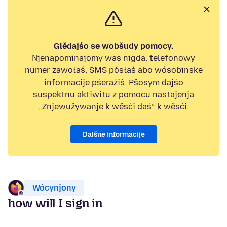
Glědajśo se wobšudy pomocy.
Njenapominajomy was nigda, telefonowy
numer zawołaś, SMS pósłaś abo wósobinske
informacije pśeraźiś. Pšosym dajśo
suspektnu aktiwitu z pomocu nastajenja
„Znjewužywanje k wěsći daś“ k wěsći.
Dalšne informacije
Wócynjony
how will I sign in