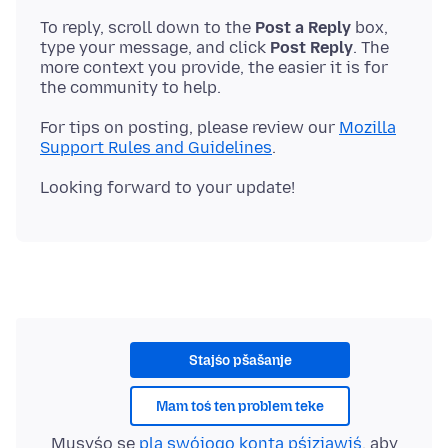
To reply, scroll down to the
Post a Reply
box,
type your message, and click
Post Reply
. The
more context you provide, the easier it is for
For tips on posting, please review our
Mozilla
Support Rules and Guidelines
Stajśo pšašanje
Mam toś ten problem teke
Musyśo se
pla swójogo konta pśizjawiś
, aby