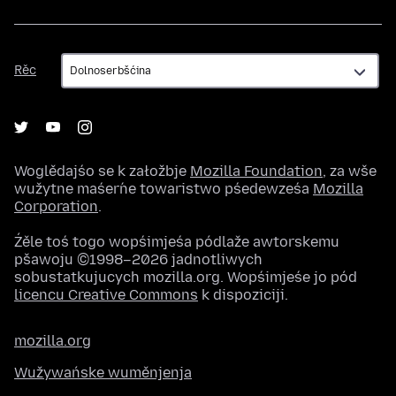
Rěc
Rěc
Woglědajśo se k załožbje
Mozilla Foundation
, za wše
wužytne maśeŕne towaristwo pśedewześa
Mozilla
Corporation
.
Źěle toś togo wopśimjeśa pódlaže awtorskemu
pšawoju ©1998–2026 jadnotliwych
sobustatkujucych mozilla.org. Wopśimjeśe jo pód
licencu Creative Commons
k dispoziciji.
mozilla.org
Wužywańske wuměnjenja