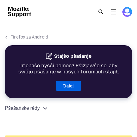
Firefox za Android
Stajśo pšašanje
Trjebaśo hyšći pomoc? Pśizjawśo se, aby
swójo pšašanje w našych forumach stajił.
Dalej
Pšašańske rědy