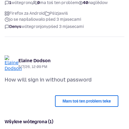
1
wótegrono
0
ma toś ten problem
40
naglědow
Firefox za Android
Pśizjawiś
jo se napšašowało pśed 3 mjasecami
Denys
wótegronjony
pśed 3 mjasecami
Elaine Dodson
5/7/26, 12:09 PM
Mam toś ten problem teke
Wšykne wótegrona (1)