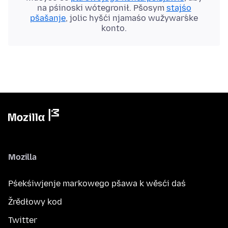
na pśinoski wótegronił. Pšosym
stajśo
pšašanje
, jolic hyšći njamaśo wužywaŕske
konto.
Mozilla
Pśekśiwjenje markowego pšawa k wěsći daś
Žrědłowy kod
Twitter