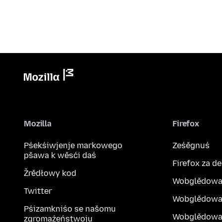
Mozilla
Firefox
Pśekśiwjenje markowego
Ześěgnuś
pšawa k wěsći daś
Firefox za d
Žrědłowy kod
Wobglědowa
Twitter
Wobglědowa
Pśizamkniśo se našomu
Wobglědowak
zgromaźeństwoju