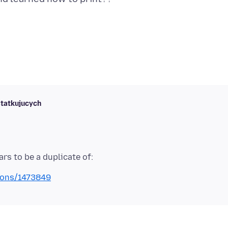
statkujucych
tions/1473849