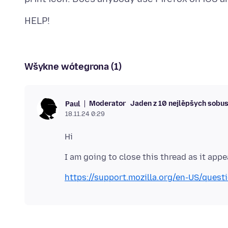
Wšykne wótegrona (1)
Moderator
Jaden z 10 nejlěpšych sobu
Paul
18.11.24 0:29
https://support.mozilla.org/en-US/ques