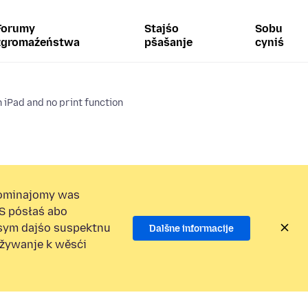
Forumy
Stajśo
Sobu
zgromaźeństwa
pšašanje
cyniś
n iPad and no print function
ominajomy was
S pósłaś abo
osym dajśo suspektnu
Dalšne informacije
užywanje k wěsći