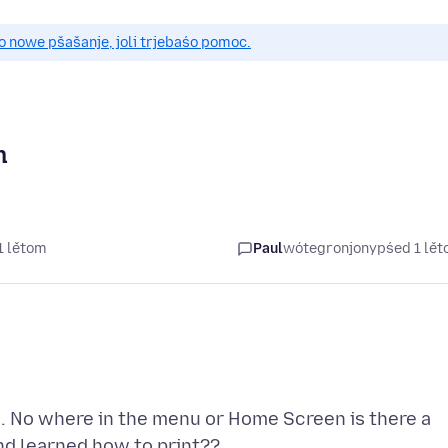
 nowe pšašanje, joli trjebaśo pomoc.
n
1 lětom
Paul
wótegronjony
pśed 1 lě
d. No where in the menu or Home Screen is there a