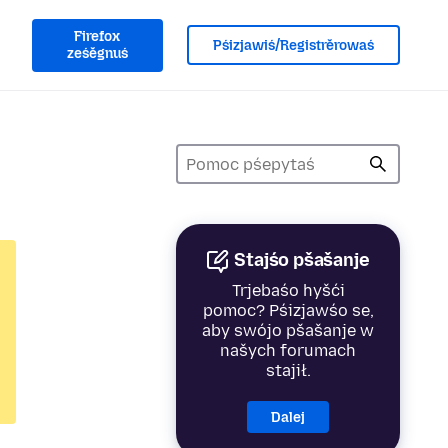
Firefox
Pśizjawiś/Registrěrowaś
ześěgnuś
Stajśo pšašanje
Trjebaśo hyšći
pomoc? Pśizjawśo se,
aby swójo pšašanje w
našych forumach
stajił.
Dalej