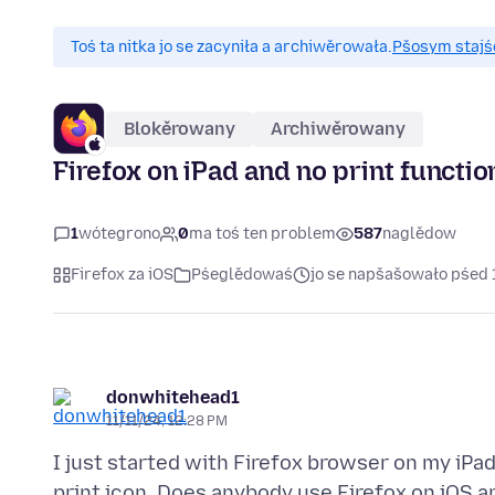
Toś ta nitka jo se zacyniła a archiwěrowała.
Pšosym stajśo
Blokěrowany
Archiwěrowany
Firefox on iPad and no print functio
1
wótegrono
0
ma toś ten problem
587
naglědow
Firefox za iOS
Pśeglědowaś
jo se napšašowało pśed 
donwhitehead1
11/11/24, 12:28 PM
I just started with Firefox browser on my iPa