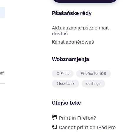
Pšašańske rědy
Aktualizacije pśez e-mail
dostaś
Kanal aboněrowaś
Wobznamjenja
tom
C-Print
Firefox for iOS
I-feedback
settings
Glejśo teke
Print in Firefox?
Cannot print on IPad Pro