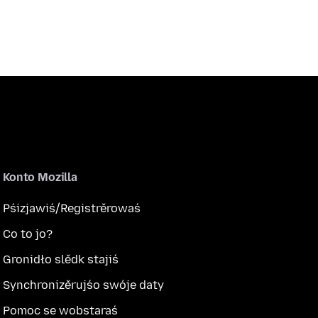
Konto Mozilla
Pśizjawiś/Registrěrowaś
Co to jo?
Gronidło slědk stajiś
Synchronizěrujśo swóje daty
Pomoc se wobstaraś