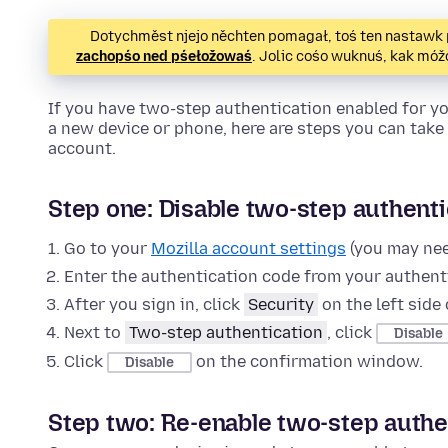
Dotychměst njejo něchten pomagał, toś ten nastawk 
zachopśo ned pśełožowaś
. Jolic cośo wuknuś, kak m
If you have two-step authentication enabled for y
a new device or phone, here are steps you can take 
account.
Step one: Disable two-step authenti
Go to your
Mozilla account settings
(you may need
Enter the authentication code from your authenti
After you sign in, click
Security
on the left side 
Next to
Two-step authentication
, click
Disable
Click
on the confirmation window.
Disable
Step two: Re-enable two-step authe