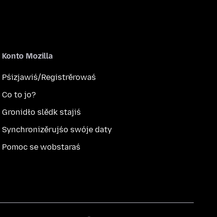
Konto Mozilla
Pśizjawiś/Registrěrowaś
Co to jo?
Gronidło slědk stajiś
Synchronizěrujśo swóje daty
Pomoc se wobstaraś