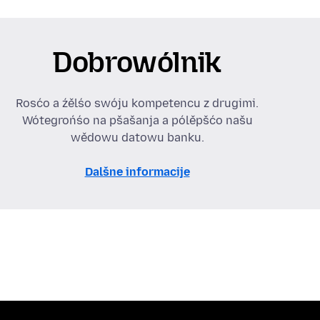
Dobrowólnik
Rosćo a źělśo swóju kompetencu z drugimi.
Wótegrońśo na pšašanja a pólěpšćo našu
wědowu datowu banku.
Dalšne informacije