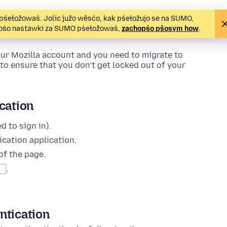
pśełožowaś. Jolic južo wěsćo, kak pśełožujo se na SUMO,
óžośo nastawki za SUMO pśełožowaś,
zachopśo pšosym how
.
our Mozilla account and you need to migrate to
to ensure that you don’t get locked out of your
cation
 to sign in).
cation application.
of the page.
.
ntication