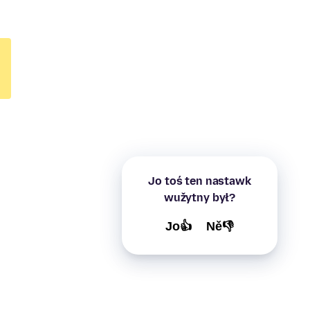
Jo toś ten nastawk
wužytny był?
Jo👍
Ně👎