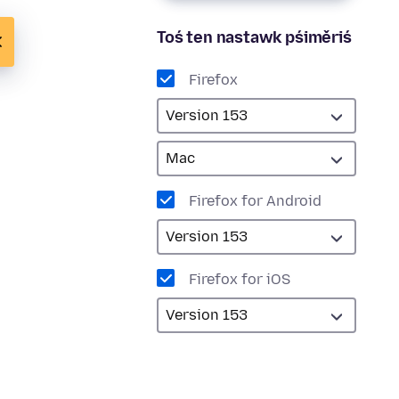
Toś ten nastawk pśiměriś
Firefox
Firefox for Android
Firefox for iOS