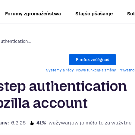
Forumy zgromaźeństwa
Stajśo pšašanje
Sob
uthentication...
Firefox ześěgnuś
Systemy a rěcy
Nowe funkcije a změny
Priwatno
tep authentication
ozilla account
any:
6.2.25
41%
wužywarjow jo měło to za wužytne