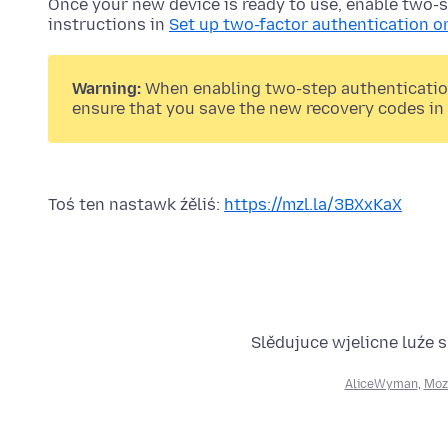
Once your new device is ready to use, enable two-s
instructions in
Set up two-factor authentication o
Warning:
When enabling two-step authentication,
ensure that you save the new recovery codes in 
Toś ten nastawk źěliś:
https://mzl.la/3BXxKaX
Slědujuce wjelicne luźe 
AliceWyman
,
Moz