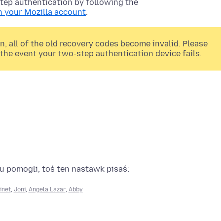
tep authentication by following the
n your Mozilla account
.
 all of the old recovery codes become invalid. Please
the event your two-step authentication device fails.
su pomogli, toś ten nastawk pisaś:
inet
,
Joni
,
Angela Lazar
,
Abby