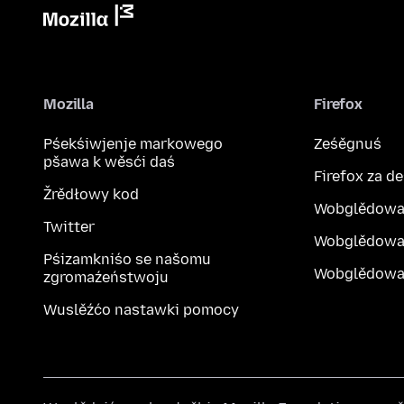
Mozilla
Firefox
Pśekśiwjenje markowego
Ześěgnuś
pšawa k wěsći daś
Firefox za d
Žrědłowy kod
Wobglědowa
Twitter
Wobglědowa
Pśizamkniśo se našomu
Wobglědowak
zgromaźeństwoju
Wuslěźćo nastawki pomocy