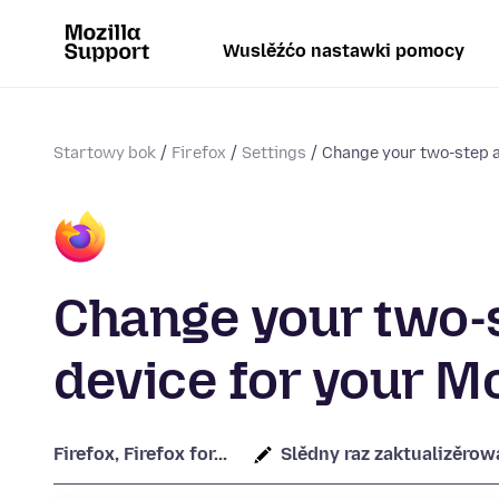
Wuslěźćo nastawki pomocy
Startowy bok
Firefox
Settings
Change your two-step a
Change your two-s
device for your M
Firefox, Firefox for...
Slědny raz zaktualizěrow