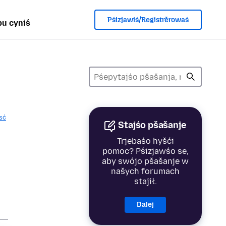
Pśizjawiś/Registrěrowaś
u cyniś
sć
Stajśo pšašanje
Trjebaśo hyšći
pomoc? Pśizjawśo se,
aby swójo pšašanje w
našych forumach
stajił.
Dalej