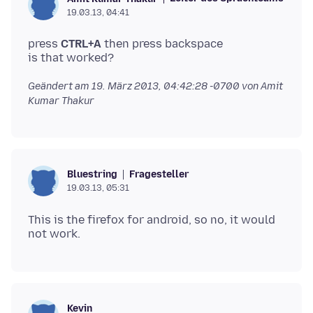
19.03.13, 04:41
press
CTRL+A
then press backspace
Geändert am
19. März 2013, 04:42:28 -0700
von Amit
Kumar Thakur
Fragesteller
Bluestring
19.03.13, 05:31
This is the firefox for android, so no, it would
Kevin