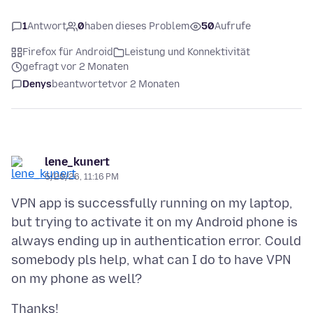
1
Antwort
0
haben dieses Problem
50
Aufrufe
Firefox für Android
Leistung und Konnektivität
gefragt vor 2 Monaten
Denys
beantwortet
vor 2 Monaten
lene_kunert
5/20/26, 11:16 PM
VPN app is successfully running on my laptop,
but trying to activate it on my Android phone is
always ending up in authentication error. Could
somebody pls help, what can I do to have VPN