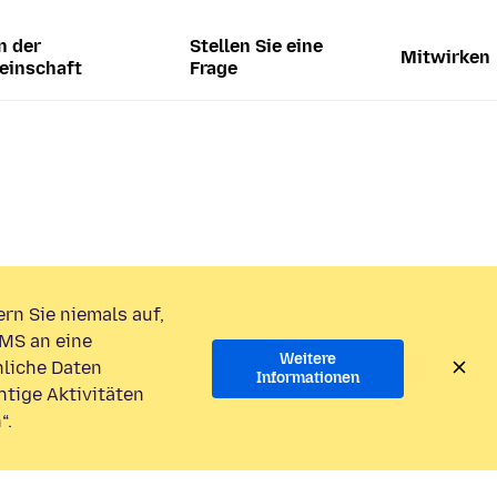
n der
Stellen Sie eine
Mitwirken
einschaft
Frage
rn Sie niemals auf,
MS an eine
Weitere
liche Daten
Informationen
htige Aktivitäten
“.