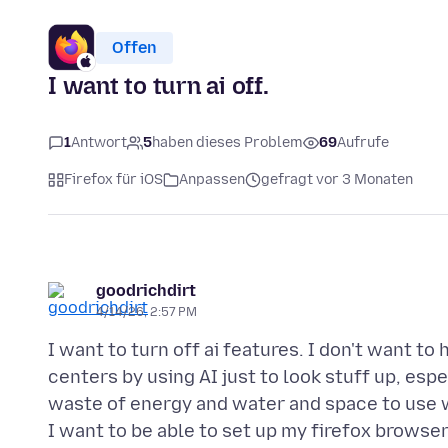
Offen
I want to turn ai off.
1
Antwort
5
haben dieses Problem
69
Aufrufe
Firefox für iOS
Anpassen
gefragt vor 3 Monaten
goodrichdirt
4/14/26, 2:57 PM
I want to turn off ai features. I don't want to
centers by using AI just to look stuff up, espec
waste of energy and water and space to use 
I want to be able to set up my firefox browser 