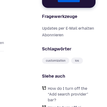
Fragewerkzeuge
Updates per E-Mail erhalten
Abonnieren
ten
Schlagwörter
customization
ios
Siehe auch
How do I turn off the
“Add search provider”
bar?