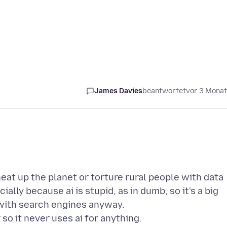
James Davies
beantwortet
vor 3 Mona
 heat up the planet or torture rural people with data
ially because ai is stupid, as in dumb, so it's a big
with search engines anyway.
so it never uses ai for anything.