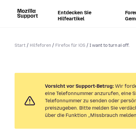
Entdecken Sie
Fore
Hilfeartikel
Gem
Start
Hilfeforen
Firefox für iOS
I want to turn ai off.
Vorsicht vor Support-Betrug:
Wir forde
eine Telefonnummer anzurufen, eine S
Telefonnummer zu senden oder persön
preiszugeben. Bitte melden Sie verdäc
über die Funktion „Missbrauch melden