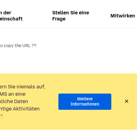
n der
Stellen Sie eine
Mitwirken
einschaft
Frage
to copy the URL ??
rn Sie niemals auf,
MS an eine
Weitere
liche Daten
Informationen
htige Aktivitäten
“.