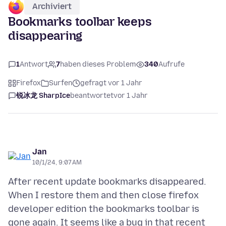
Archiviert
Bookmarks toolbar keeps
disappearing
1
Antwort
7
haben dieses Problem
340
Aufrufe
Firefox
Surfen
gefragt vor 1 Jahr
锐冰龙 SharpIce
beantwortet
vor 1 Jahr
Jan
10/1/24, 9:07 AM
After recent update bookmarks disappeared.
When I restore them and then close firefox
developer edition the bookmarks toolbar is
gone again. It seems like a bug in that recent