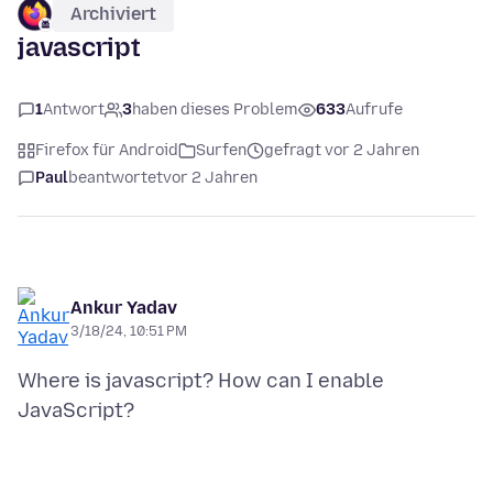
Archiviert
javascript
1
Antwort
3
haben dieses Problem
633
Aufrufe
Firefox für Android
Surfen
gefragt vor 2 Jahren
Paul
beantwortet
vor 2 Jahren
Ankur Yadav
3/18/24, 10:51 PM
Where is javascript? How can I enable