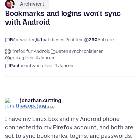
Archiviert
Bookmarks and logins won't sync
with Android
5
Antworten
1
hat dieses Problem
290
Aufrufe
Firefox für Android
Daten synchronisieren
gefragt vor 4 Jahren
Paul
beantwortet
vor 4 Jahren
jonathan.cutting
10/22/21, 10:29 AM
I have my Linux box and my Android phone
connected to my Firefox account, and both are
set to sync bookmarks, logins, and passwords.