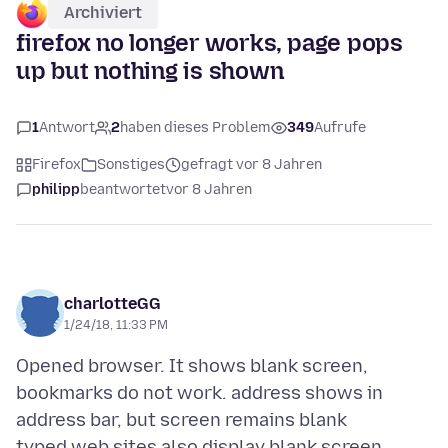
Archiviert
firefox no longer works, page pops
up but nothing is shown
1
Antwort
2
haben dieses Problem
349
Aufrufe
Firefox
Sonstiges
gefragt vor 8 Jahren
philipp
beantwortet
vor 8 Jahren
charlotteGG
1/24/18, 11:33 PM
Opened browser. It shows blank screen,
bookmarks do not work. address shows in
address bar, but screen remains blank