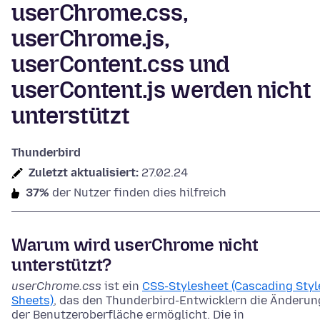
userChrome.css,
userChrome.js,
userContent.css und
userContent.js werden nicht
unterstützt
Thunderbird
Zuletzt aktualisiert:
27.02.24
37%
der Nutzer finden dies hilfreich
Warum wird userChrome nicht
unterstützt?
userChrome.css
ist ein
CSS-Stylesheet (Cascading Styl
Sheets)
, das den Thunderbird-Entwicklern die Änderun
der Benutzeroberfläche ermöglicht. Die in