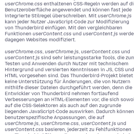
userChrome.css
enthaltenen CSS-Regeln werden auf di
Benutzeroberfläche angewendet und können fast jede
integrierte Stilregel überschreiben. Mit
userChrome.js
kann jeder Nutzer JavaScript-Code zur Modifizierung
von Thunderbird einfügen. Mit den vergleichbaren
Funktionen
userContent.css
und
userContent.js
werde
dagegen Websites modifiziert.
userChrome.css
,
userChrome.js
,
userContent.css
und
userContent.js
sind sehr leistungsstarke Tools, die zu
Testen und Anwenden durch Nutzer mit technischem
Hintergrund und versierten Kenntnissen in JS, CSS und
HTML vorgesehen sind. Das Thunderbird-Projekt bietet
keine Unterstützung für Änderungen, die von Nutzern
mithilfe dieser Dateien durchgeführt werden, denn die
Entwickler von Thunderbird nehmen fortlaufend
Verbesserungen an HTML-Elementen vor, die sich sowo
auf die CSS-Selektoren als auch auf den zugrunde
liegenden JavaScript-Code auswirken. Dadurch können
benutzerspezifische Anpassungen, die auf
userChrome.js
,
userChrome.css
,
userContent.js
und
userContent.css
basieren, jederzeit zu Fehlfunktionen