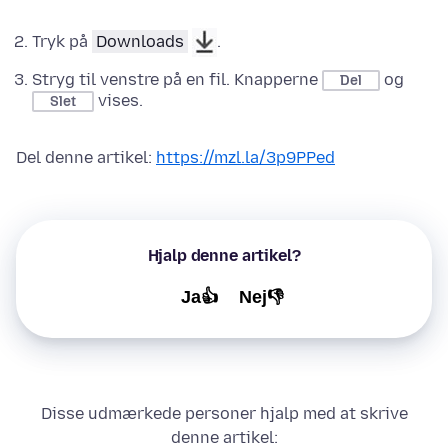
Tryk på
Downloads
.
Stryg til venstre på en fil. Knapperne
og
Del
vises.
Slet
Del denne artikel:
https://mzl.la/3p9PPed
Hjalp denne artikel?
Ja👍
Nej👎
Disse udmærkede personer hjalp med at skrive
denne artikel: