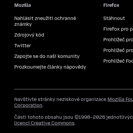
Mozilla
Firefox
Nahlásit zneužití ochranné
Stáhnout
známky
Firefox pro 
Zdrojový kód
Prohlížeč pr
Twitter
Prohlížeč pr
Zapojte se do naší komunity
Prohlížeč Fo
Prozkoumejte články nápovědy
Navštivte stránky neziskové organizace
Mozilla Fo
Corporation
.
Části tohoto obsahu jsou ©1998–2026 jednotlivých
licencí Creative Commons
.