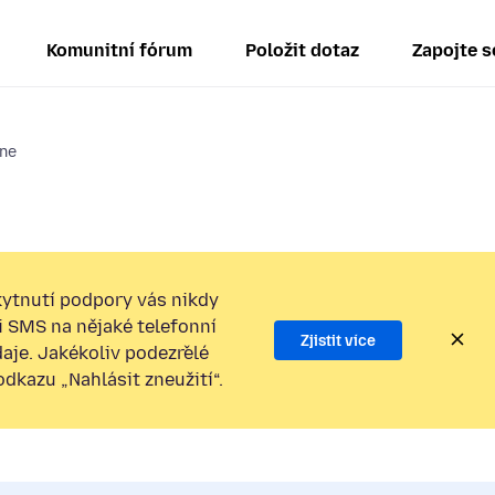
Komunitní fórum
Položit dotaz
Zapojte s
one
ytnutí podpory vás nikdy
i SMS na nějaké telefonní
Zjistit více
daje. Jakékoliv podezřelé
kazu „Nahlásit zneužití“.