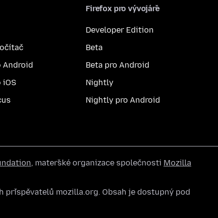
Firefox pro vývojáře
Developer Edition
počítač
Beta
o Android
Beta pro Android
o iOS
Nightly
cus
Nightly pro Android
undation
, mateřské organizace společnosti
Mozilla
 přispěvatelů mozilla.org. Obsah je dostupný pod