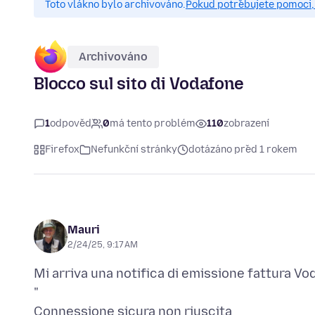
Toto vlákno bylo archivováno.
Pokud potřebujete pomoci, 
Archivováno
Blocco sul sito di Vodafone
1
odpověď
0
má tento problém
110
zobrazení
Firefox
Nefunkční stránky
dotázáno před 1 rokem
Mauri
2/24/25, 9:17 AM
Mi arriva una notifica di emissione fattura V
"