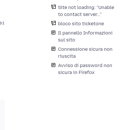
Site not loading: "Unable
to contact server..."
bile verificare l’autenticità dei dati ricevuti.

bloco sito ticketone
Il pannello Informazioni
sul sito
Connessione sicura non
riuscita
Avviso di password non
sicura in Firefox