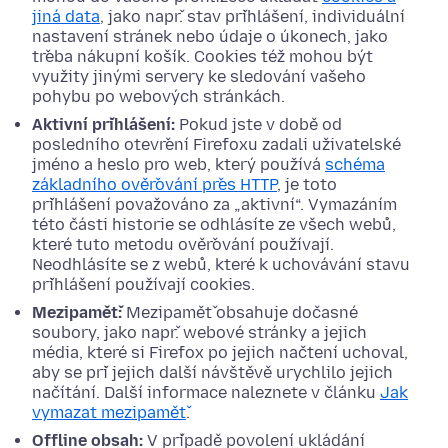
jiná data
, jako např. stav přihlášení, individuální
nastavení stránek nebo údaje o úkonech, jako
třeba nákupní košík. Cookies též mohou být
využity jinými servery ke sledování vašeho
pohybu po webových stránkách.
Aktivní přihlášení:
Pokud jste v době od
posledního otevření Firefoxu zadali uživatelské
jméno a heslo pro web, který používá
schéma
základního ověřování přes HTTP
, je toto
přihlášení považováno za „aktivní“. Vymazáním
této části historie se odhlásíte ze všech webů,
které tuto metodu ověřování používají.
Neodhlásíte se z webů, které k uchovávání stavu
přihlášení používají cookies.
Mezipaměť:
Mezipaměť obsahuje dočasné
soubory, jako např. webové stránky a jejich
média, které si Firefox po jejich načtení uchoval,
aby se při jejich další návštěvě urychlilo jejich
načítání. Další informace naleznete v článku
Jak
vymazat mezipaměť
.
Offline obsah:
V případě povolení ukládání