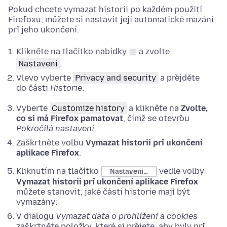
Pokud chcete vymazat historii po každém použití
Firefoxu, můžete si nastavit její automatické mazání
při jeho ukončení.
Klikněte na tlačítko nabídky
a zvolte
Nastavení
.
Vlevo vyberte
Privacy and security
a přejděte
do části
Historie
.
Vyberte
Customize history
a klikněte na
Zvolte,
co si má Firefox pamatovat
, čímž se otevřou
Pokročilá nastavení
.
Zaškrtněte volbu
Vymazat historii při ukončení
aplikace Firefox
.
Kliknutím na tlačítko
vedle volby
Nastavení…
Vymazat historii při ukončení aplikace Firefox
můžete stanovit, jaké části historie mají být
vymazány:
V dialogu
Vymazat data o prohlížení a cookies
zaškrtněte položky, které si přejete, aby byly při