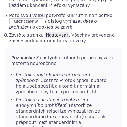
každém ukončení Firefoxu vymazány.
Poté svou volbu potvrďte kliknutím na tlačítko
a dialog
Vymazat data o
Uložit změny
prohlížení a cookies
se zavře.
Zavřete stránku
Nastavení
. Všechny provedené
změny budou automaticky uloženy.
Poznámka:
Za jistých okolností proces mazání
historie neproběhne:
Firefox nebyl ukončen normálním
způsobem.
Jestliže Firefox spadl, budete
ho muset spustit a ukončit normálním
způsobem, aby tento proces proběhl.
Firefox má nastaven trvalý režim
anonymního prohlížení.
Historii ze
standardních relací lze vymazat jen ze
standardního (ne anonymního) okna. Jak
přepnout mezi standardním a