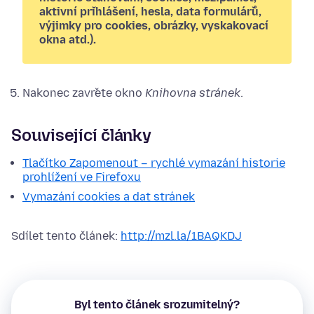
aktivní přihlášení, hesla, data formulářů,
výjimky pro cookies, obrázky, vyskakovací
okna atd.).
Nakonec zavřete okno
Knihovna stránek
.
Související články
Tlačítko Zapomenout – rychlé vymazání historie
prohlížení ve Firefoxu
Vymazání cookies a dat stránek
Sdílet tento článek:
http://mzl.la/1BAQKDJ
Byl tento článek srozumitelný?