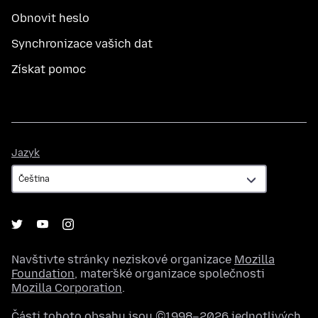
Obnovit heslo
Synchronizace vašich dat
Získat pomoc
Jazyk
Jazyk
Navštivte stránky neziskové organizace
Mozilla
Foundation
, mateřské organizace společnosti
Mozilla Corporation
.
Části tohoto obsahu jsou ©1998–2026 jednotlivých