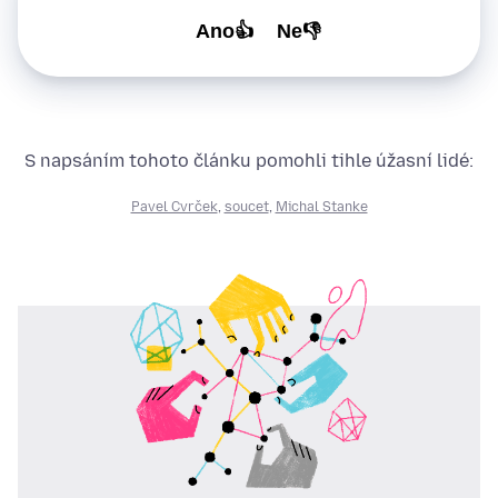
Ano👍
Ne👎
S napsáním tohoto článku pomohli tihle úžasní lidé:
Pavel Cvrček
,
soucet
,
Michal Stanke