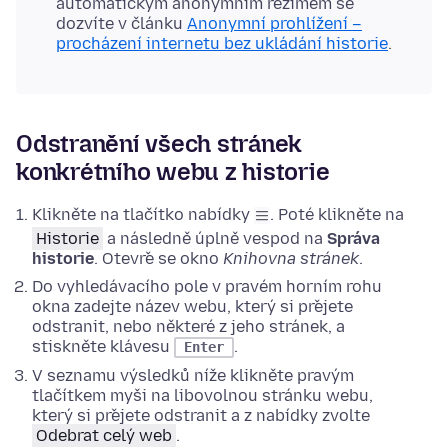
automatickým anonymním režimem se
dozvíte v článku
Anonymní prohlížení –
procházení internetu bez ukládání historie
.
Odstranění všech stránek
konkrétního webu z historie
Klikněte na tlačítko nabídky
.
Poté klikněte na
Historie
a následně úplně vespod na
Správa
historie
. Otevře se okno
Knihovna stránek
.
Do vyhledávacího pole v pravém horním rohu
okna zadejte název webu, který si přejete
odstranit, nebo některé z jeho stránek, a
stiskněte klávesu
.
Enter
V seznamu výsledků níže
klikněte pravým
tlačítkem myši
na libovolnou stránku webu,
který si přejete odstranit a z nabídky zvolte
Odebrat celý web
.