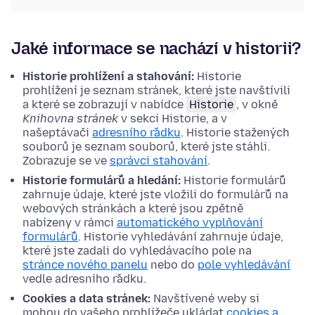
Jaké informace se nachází v historii?
Historie prohlížení a stahování:
Historie
prohlížení je seznam stránek, které jste navštívili
a které se zobrazují v nabídce
Historie
, v okně
Knihovna stránek
v sekci Historie, a v
našeptávači
adresního řádku
. Historie stažených
souborů je seznam souborů, které jste stáhli.
Zobrazuje se ve
správci stahování
.
Historie formulářů a hledání:
Historie formulářů
zahrnuje údaje, které jste vložili do formulářů na
webových stránkách a které jsou zpětně
nabízeny v rámci
automatického vyplňování
formulářů
. Historie vyhledávání zahrnuje údaje,
které jste zadali do vyhledávacího pole na
stránce nového panelu
nebo do
pole vyhledávání
vedle adresního řádku.
Cookies a data stránek:
Navštívené weby si
mohou do vašeho prohlížeče ukládat
cookies a