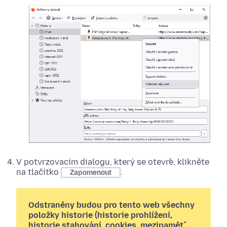
V potvrzovacím dialogu, který se otevře, klikněte
na tlačítko
.
Zapomenout
Odstraněny budou pro tento web všechny
položky historie (historie prohlížení,
historie stahování, cookies, mezipaměť,