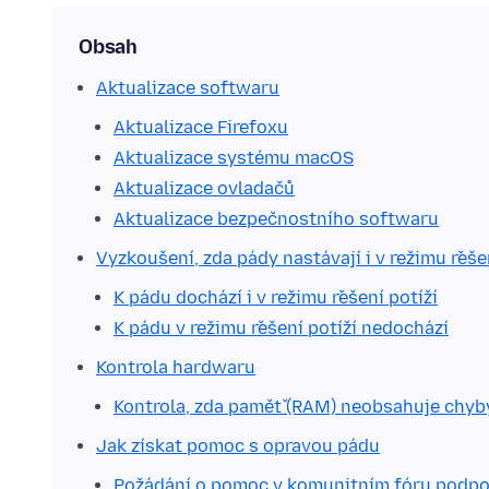
Obsah
Aktualizace softwaru
Aktualizace Firefoxu
Aktualizace systému macOS
Aktualizace ovladačů
Aktualizace bezpečnostního softwaru
Vyzkoušení, zda pády nastávají i v režimu řeše
K pádu dochází i v režimu řešení potíží
K pádu v režimu řešení potíží nedochází
Kontrola hardwaru
Kontrola, zda paměť (RAM) neobsahuje chyb
Jak získat pomoc s opravou pádu
Požádání o pomoc v komunitním fóru podpo