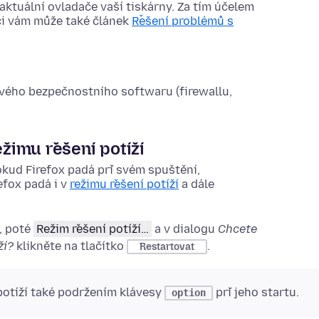
 aktuální ovladače vaší tiskárny. Za tím účelem
ci vám může také článek
Řešení problémů s
svého bezpečnostního softwaru (firewallu,
ežimu řešení potíží
kud Firefox padá při svém spuštění,
efox padá i v
režimu řešení potíží
a dále
, poté
Režim řešení potíží…
a v dialogu
Chcete
ží?
klikněte na tlačítko
.
Restartovat
potíží také
podržením klávesy
při jeho startu.
option