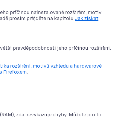
 jeho příčinou nainstalované rozšíření, motiv
adě prosím přejděte na kapitolu
Jak získat
jvětší pravděpodobností jeho příčinou rozšíření,
tika rozšíření, motivů vzhledu a hardwarové
s Firefoxem
.
(RAM), zda nevykazuje chyby. Můžete pro to