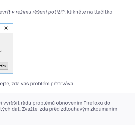
evřít v režimu řešení potíží?
, klikněte na tlačítko
ejte, zda váš problém přetrvává.
 vyřešit řadu problémů obnovením Firefoxu do
itých dat. Zvažte, zda před zdlouhavým zkoumáním