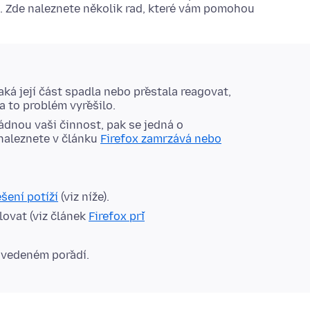
. Zde naleznete několik rad, které vám pomohou
ká její část spadla nebo přestala reagovat,
a to problém vyřešilo.
ádnou vaši činnost, pak se jedná o
 naleznete v článku
Firefox zamrzává nebo
šení potíží
(viz níže).
lovat (viz článek
Firefox při
 uvedeném pořadí.