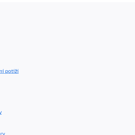
ní potíží
y
ry