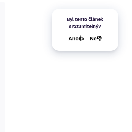
Byl tento článek
srozumitelný?
Ano👍
Ne👎