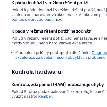
K pádu dochází i v režimu řešení potíží
Pokud k pádu dochází i v režimu řešení potíží, není
vzhledu ani hardwarová akcelerace. V takovém příp
pomoc s opravou pádu
níže.
K pádu v režimu řešení potíží nedochází
Pokud v režimu řešení potíží pád nenastává, je s ne
motiv vzhledu nebo hardwarová akcelerace.
K odhalení příčíny postupujte dle článku
Diagnos
akcelerace za účelem řešení obvyklých problémů 
Kontrola hardwaru
Kontrola, zda paměť (RAM) neobsahuje chyby
Pokud Firefox padá opakovaně, zkontrolujte paměť 
využít nástroj
Rember
.