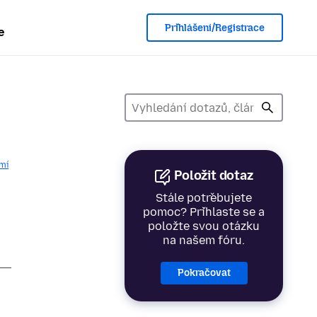
Přihlášení/Registrace
e
mí
Položit dotaz
Stále potřebujete
pomoc? Přihlaste se a
položte svou otázku
na našem fóru.
Pokračovat