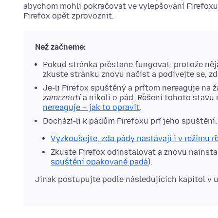
abychom mohli pokračovat ve vylepšování Firefoxu
Firefox opět zprovoznit.
Než začneme:
Pokud stránka přestane fungovat, protože něja
zkuste stránku znovu načíst a podívejte se, zd
Je-li Firefox spuštěný a přitom nereaguje na ž
zamrznutí
a nikoli o pád. Řešení tohoto stavu
nereaguje – jak to opravit
.
Dochází-li k pádům Firefoxu při jeho spuštění:
Vyzkoušejte, zda pády nastávají i v režimu ře
Zkuste Firefox odinstalovat a znovu nainsta
spuštění opakovaně padá
).
Jinak postupujte podle následujících kapitol v