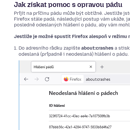
Jak získat pomoc s opravou pádu
Přijít na příčinu pádu může být obtížné. Jestliže j
Firefox stále padá, následující postup vám ukáže, j
posledně odeslaných hlášení o pádu, aby vám mohli
Jestliže je možné spustit Firefox alespoň v režimu ř
Do adresního řádku zapište
about:crashes
a stis
odeslaná (případně i neodeslaná) hlášení o pádu.