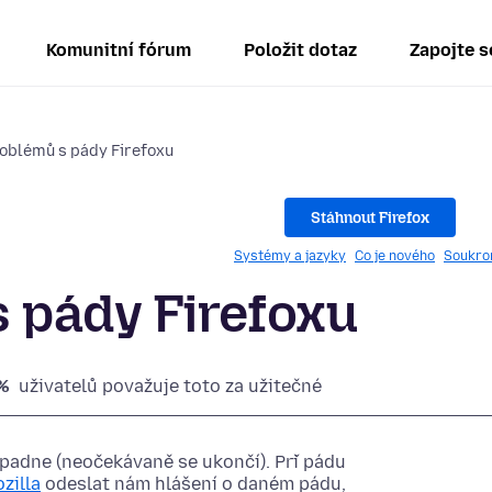
Komunitní fórum
Položit dotaz
Zapojte s
oblémů s pády Firefoxu
Stáhnout Firefox
Systémy a jazyky
Co je nového
Soukro
 pády Firefoxu
%
uživatelů považuje toto za užitečné
 spadne (neočekávaně se ukončí). Při pádu
zilla
odeslat nám hlášení o daném pádu,