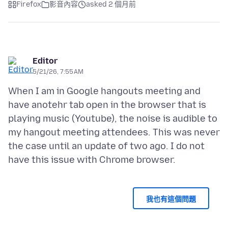
Firefox
影音內容
asked 2 個月前
Editor
5/21/26, 7:55 AM
When I am in Google hangouts meeting and
have anotehr tab open in the browser that is
playing music (Youtube), the noise is audible to
my hangout meeting attendees. This was never
the case until an update of two ago. I do not
我也有這個問題