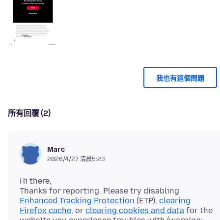
我也有這個問題
所有回覆 (2)
Marc
2026/4/27 清晨5:23
Hi there,
Thanks for reporting. Please try disabling
Enhanced Tracking Protection
(ETP),
clearing
Firefox cache
, or
clearing cookies and data
for the