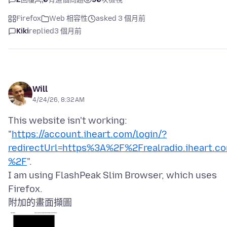
Firefox
Web 相容性
asked 3 個月前
Kiki
replied
3 個月前
Will
4/24/26, 8:32 AM
This website isn't working:
"
https://account.iheart.com/login/?
redirectUrl=https%3A%2F%2Frealradio.iheart.c
%2F
".
I am using FlashPeak Slim Browser, which uses
附加的畫面擷圖