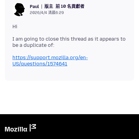
版主
前 10 名貢獻者
Paul
2026/4/4 清晨6:29
I am going to close this thread as it appears to
https://support.mozilla.org/en-
US/questions/1574641