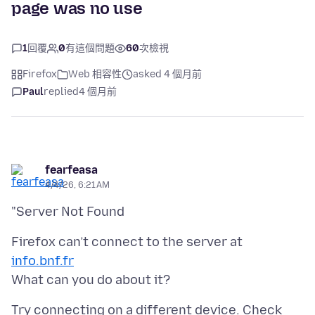
page was no use
1
回覆
0
有這個問題
60
次檢視
Firefox
Web 相容性
asked 4 個月前
Paul
replied
4 個月前
fearfeasa
4/4/26, 6:21 AM
Firefox can’t connect to the server at
info.bnf.fr
Try connecting on a different device. Check