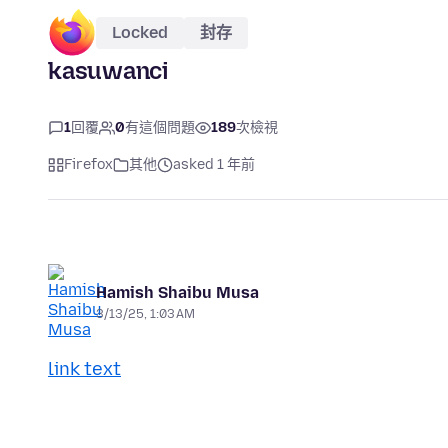
Locked
封存
kasuwanci
1
回覆
0
有這個問題
189
次檢視
Firefox
其他
asked 1 年前
Hamish Shaibu Musa
3/13/25, 1:03 AM
link text