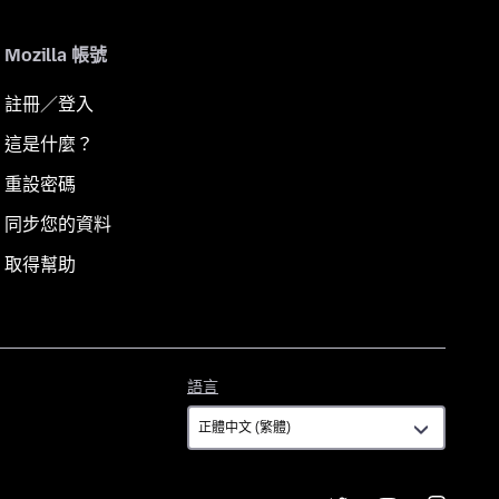
Mozilla 帳號
註冊／登入
這是什麼？
重設密碼
同步您的資料
取得幫助
語
語言
言