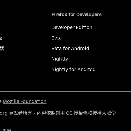
Firefox for Developers
Developer Edition
版
Beta
覽器
Beta for Android
Nightly
Nightly for Android
he
Mozilla Foundation
.
a.org 貢獻者所有。內容依照
創用 CC 授權條款
授權大眾使