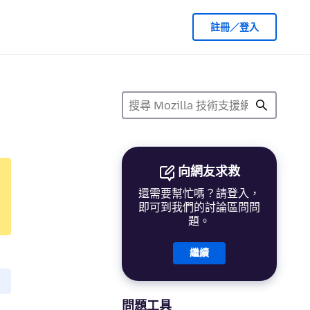
註冊／登入
向網友求救
還需要幫忙嗎？請登入，
即可到我們的討論區問問
題。
繼續
問題工具