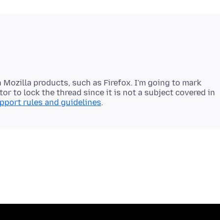
 Mozilla products, such as Firefox. I'm going to mark
or to lock the thread since it is not a subject covered in
pport rules and guidelines