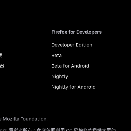
Firefox for Developers
Developer Edition
版
Beta
覽器
Beta for Android
Nightly
Nightly for Android
he
Mozilla Foundation
.
a.org 貢獻者所有。內容依照
創用 CC 授權條款
授權大眾使