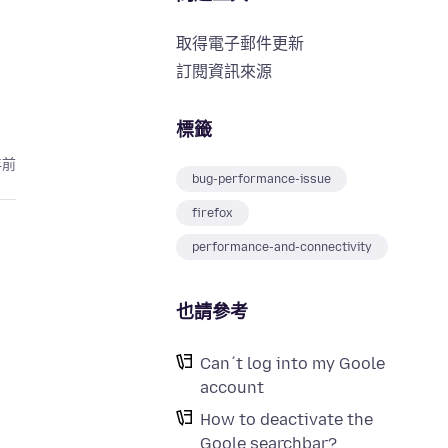
取得電子郵件更新
訂閱資訊來源
標籤
年前
bug-performance-issue
firefox
performance-and-connectivity
也請參考
Can´t log into my Goole
account
How to deactivate the
Goole searchbar?