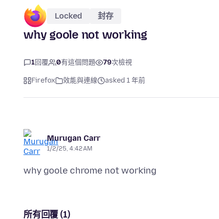
Locked
封存
why goole not working
1
回覆
0
有這個問題
79
次檢視
Firefox
效能與連線
asked 1 年前
Murugan Carr
1/2/25, 4:42 AM
所有回覆 (1)