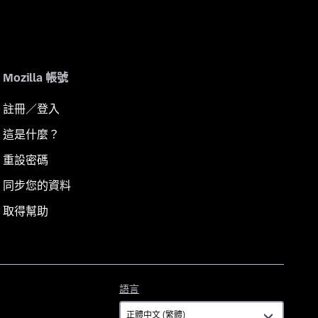
Mozilla 帳號
註冊／登入
這是什麼？
重設密碼
同步您的資料
取得幫助
語
語言
言