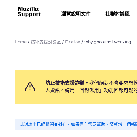
瀏覽說明文件
社群討論區
Home
技術支援討論區
Firefox
why goole not working
防止技術支援詐騙。
我們絕對不會要求您
人資訊。請用「回報濫用」功能回報可疑
此討論串已經關閉並封存。
如果您有需要幫助，請新增一個新