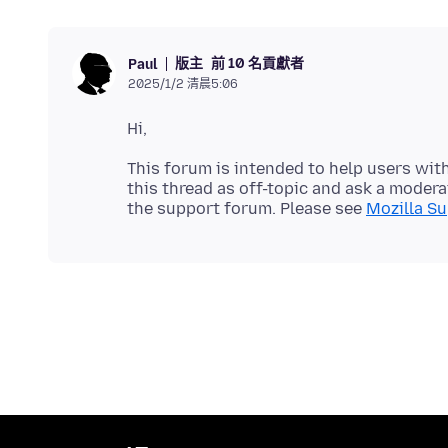
版主
前 10 名貢獻者
Paul
2025/1/2 清晨5:06
This forum is intended to help users with
this thread as off-topic and ask a moderat
the support forum. Please see
Mozilla Su