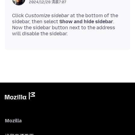
2024/12/28 清晨7:07
Click
Customize sidebar
at the bottom of the
sidebar, then select
Show and hide sidebar
.
Now the sidebar button next to the address
Mozilla