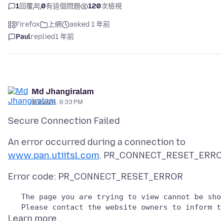
1
回覆
0
有這個問題
120
次檢視
Firefox
上網
asked 1 年前
Paul
replied
1 年前
Md Jhangiralam
9/29/24, 9:33 PM
An error occurred during a connection to
www.pan.utiitsl.com
   The page you are trying to view cannot be sho