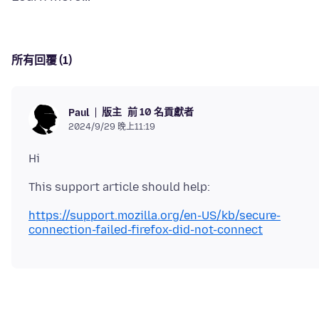
所有回覆 (1)
版主
前 10 名貢獻者
Paul
2024/9/29 晚上11:19
https://support.mozilla.org/en-US/kb/secure-
connection-failed-firefox-did-not-connect