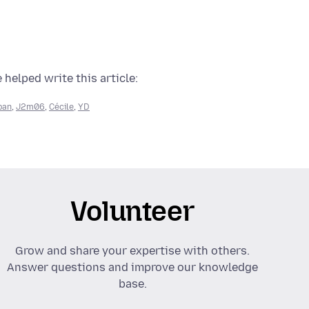
 helped write this article:
ban
,
J2m06
,
Cécile
,
YD
Volunteer
Grow and share your expertise with others.
Answer questions and improve our knowledge
base.