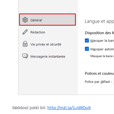
Séddool jukki bii:
http://mzl.la/1JdRDu9