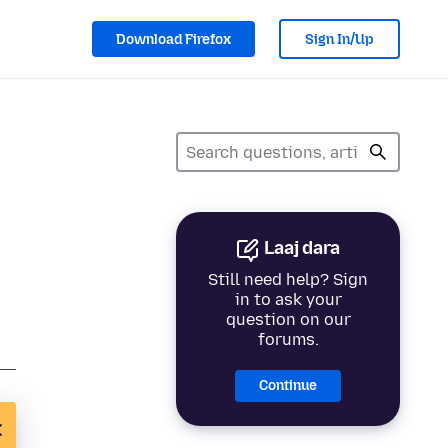
Download Firefox
Sign In/Up
Laaj dara
Still need help? Sign
in to ask your
question on our
forums.
Continue