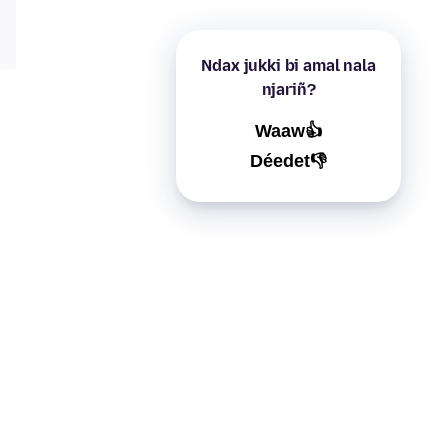
Ndax jukki bi amal nala
njariñ?
Waaw👍
Déedet👎