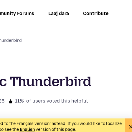
munity Forums
Laaj dara
Contribute
Thunderbird
ec Thunderbird
25
11%
of users voted this helpful
 to the Français version instead. If you would like to localize
lso see the
English
version of this page.