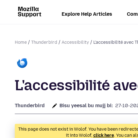
Explore Help Articles
Com
Home
Thunderbird
Accessibility
L'accessibilité avec 
L'accessibilité av
Thunderbird
Bisu yeesal bu mujj bi:
27-10-20
This page does not exist in Wolof. You have been redirected
it into Wolof,
click here
. You can a