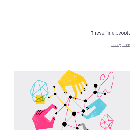
These fine people
Goofy
,
Ban