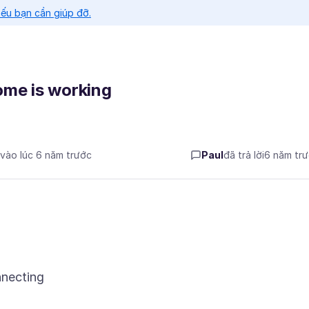
nếu bạn cần giúp đỡ.
ome is working
 vào lúc 6 năm trước
Paul
đã trả lời
6 năm tr
nnecting