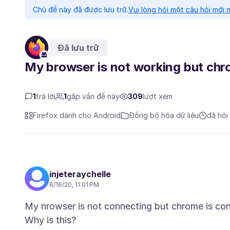
Chủ đề này đã được lưu trữ.
Vui lòng hỏi một câu hỏi mới 
Đã lưu trữ
My browser is not working but chr
1
trả lời
1
gặp vấn đề này
309
lượt xem
Firefox dành cho Android
Đồng bộ hóa dữ liệu
đã hỏi
injeteraychelle
6/16/20, 11:01 PM
My nrowser is not connecting but chrome is co