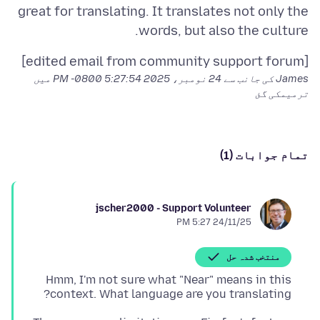
great for translating. It translates not only the
words, but also the culture.
[edited email from community support forum]
James کی جانب سے
24 نومبر، 2025 5:27:54 PM -0800
میں
ترمیمکی گئ
تمام جوابات (1)
jscher2000 - Support Volunteer
24/11/25 5:27 PM
منتخب شدہ حل
Hmm, I'm not sure what "Near" means in this
context. What language are you translating?