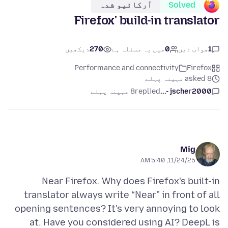
Solved
آرکائیو شدہ
Firefox' build-in translator
1
جواب دیں
0
میں یہ مسئلہ ہے
270
دیکھیں
Performance and connectivity
Firefox
asked 8 مہینہ پہلے
jscher2000 -...
replied
8 مہینہ پہلے
Mig
11/24/25, 5:40 AM
Near Firefox. Why does Firefox's built-in
translator always write “Near” in front of all
opening sentences? It's very annoying to look
at. Have you considered using AI? DeepL is