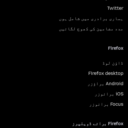
Twitter
ہماری برادری میں شامل ہوں
مدد مضامین کی کھوج لگائیں
Firefox
ڈاؤن لوڈ
Firefox desktop
Android براؤزر
iOS برائوزر
Focus برائوزر
Firefox برائے ڈویلپرز