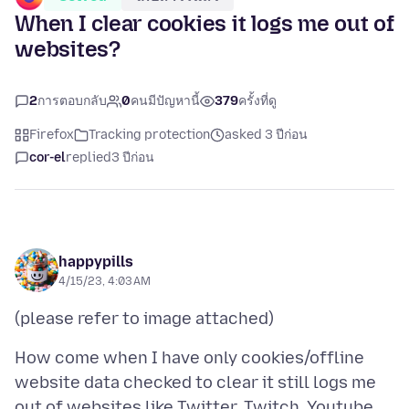
When I clear cookies it logs me out of
websites?
2
การตอบกลับ
0
คนมีปัญหานี้
379
ครั้งที่ดู
Firefox
Tracking protection
asked 3 ปีก่อน
cor-el
replied
3 ปีก่อน
happypills
4/15/23, 4:03 AM
How come when I have only cookies/offline
website data checked to clear it still logs me
out of websites like Twitter, Twitch, Youtube,