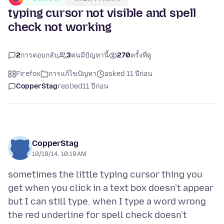
typing cursor not visible and spell
check not working
2
การตอบกลับ
3
คนมีปัญหานี้
270
ครั้งที่ดู
Firefox
การแก้ไขปัญหา
asked 11 ปีก่อน
CopperStag
replied
11 ปีก่อน
CopperStag
10/18/14, 10:19 AM
sometimes the little typing cursor thing you
get when you click in a text box doesn't appear
but I can still type. when I type a word wrong
the red underline for spell check doesn't