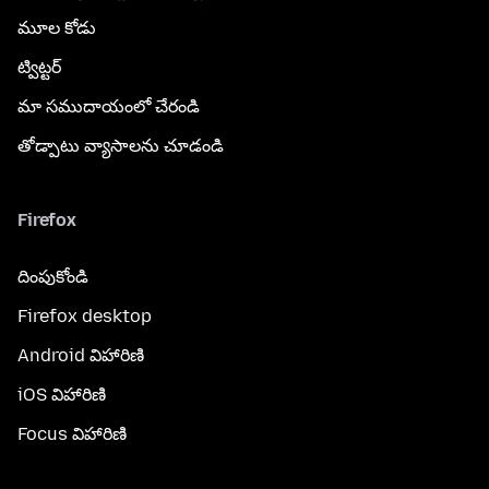
మూల కోడు
ట్విట్టర్
మా సముదాయంలో చేరండి
తోడ్పాటు వ్యాసాలను చూడండి
Firefox
దింపుకోండి
Firefox desktop
Android విహారిణి
iOS విహారిణి
Focus విహారిణి