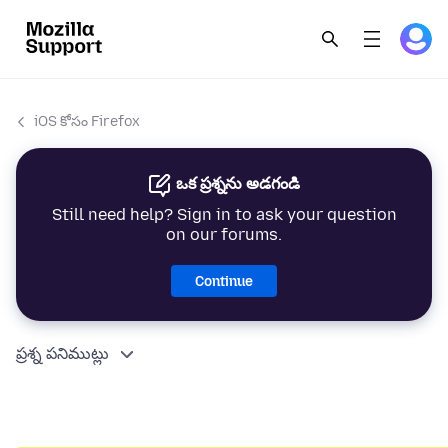
iOS కోసం Firefox
ఒక ప్రశ్నను అడగండి
Still need help? Sign in to ask your question
on our forums.
Continue
ప్రశ్న పనిముట్లు