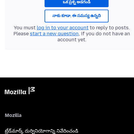
ఒక ప్రశ్న అడగండి
నాకు కూడా, ఈ సమస్య ఉన్నది
You must
log in to your account
to reply to posts.
Please
start a new question
, if you do not have an
account yet.
Mozilla
ట్రేడ్‌మార్క్ దుర్వినియోగాన్ని నివేదించండి