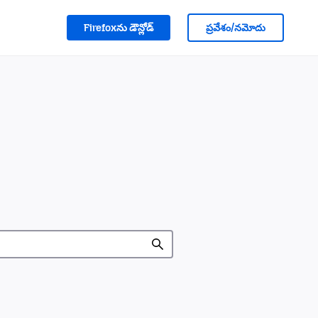
Firefoxను డౌన్లోడ్
ప్రవేశం/నమోదు