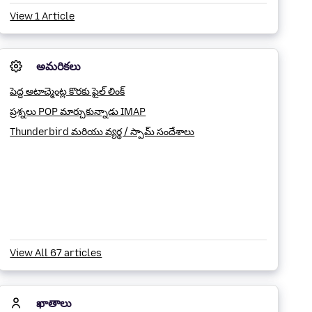
View 1 Article
అమరికలు
పెద్ద అటాచ్మెంట్ల కొరకు ఫైల్ లింక్
ప్రశ్నలు POP మార్చుకున్నాడు IMAP
Thunderbird మరియు వ్యర్థ / స్పామ్ సందేశాలు
View All 67 articles
ఖాతాలు