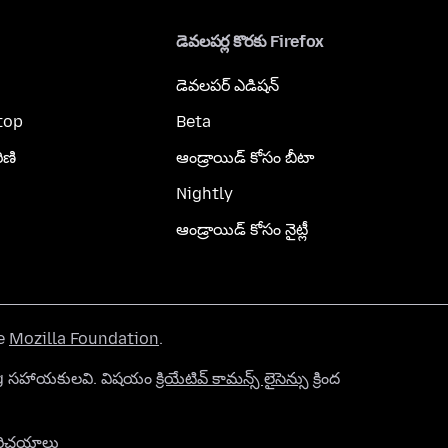
డెవలపర్ల కొరకు Firefox
డెవలపర్ ఎడిషన్
top
Beta
ిణి
ఆండ్రాయిడ్ కోసం బీటా
Nightly
ఆండ్రాయిడ్ కోసం నైట్లీ
he
Mozilla Foundation
.
org సహాయకులవి. విషయం
క్రియేటివ్ కామన్స్ లైసెన్సు
క్రింద
రిచయాలు