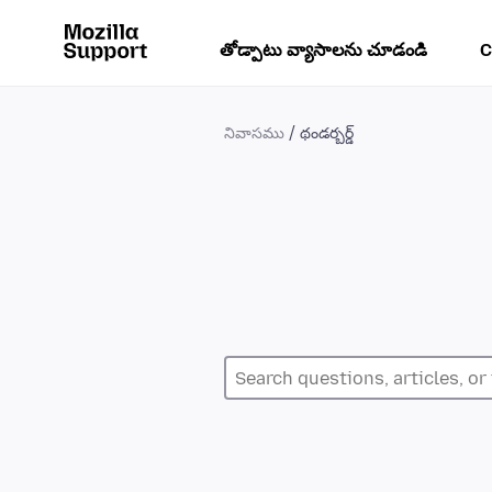
తోడ్పాటు వ్యాసాలను చూడండి
C
నివాసము
థండర్బర్డ్