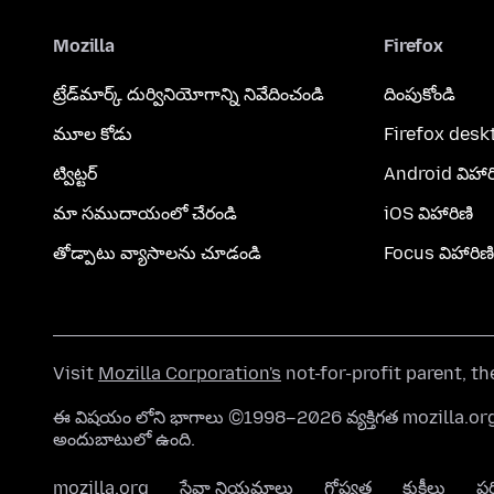
Mozilla
Firefox
ట్రేడ్‌మార్క్ దుర్వినియోగాన్ని నివేదించండి
దింపుకోండి
మూల కోడు
Firefox desk
ట్విట్టర్
Android విహార
మా సముదాయంలో చేరండి
iOS విహారిణి
తోడ్పాటు వ్యాసాలను చూడండి
Focus విహారిణి
Visit
Mozilla Corporation's
not-for-profit parent, t
ఈ విషయం లోని భాగాలు ©1998–2026 వ్యక్తిగత mozilla.
అందుబాటులో ఉంది.
mozilla.org
సేవా నియమాలు
గోప్యత
కుకీలు
ప