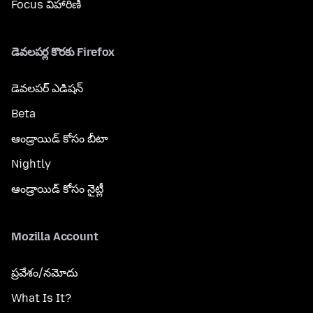
Focus విహారిణి
డెవలపర్ల కొరకు Firefox
డెవలపర్ ఎడిషన్
Beta
ఆండ్రాయిడ్ కోసం బీటా
Nightly
ఆండ్రాయిడ్ కోసం నైట్లీ
Mozilla Account
ప్రవేశం/నమోదు
What Is It?