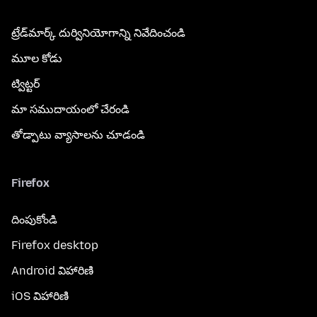
ట్రేడ్‌మార్క్ దుర్వినియోగాన్ని నివేదించండి
మూల కోడు
ట్విట్టర్
మా సముదాయంలో చేరండి
తోడ్పాటు వ్యాసాలను చూడండి
Firefox
దింపుకోండి
Firefox desktop
Android విహారిణి
iOS విహారిణి