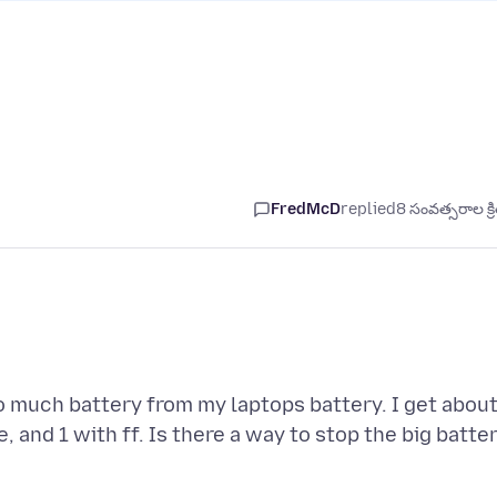
FredMcD
replied
8 సంవత్సరాల క్ర
to much battery from my laptops battery. I get abou
 and 1 with ff. Is there a way to stop the big batte