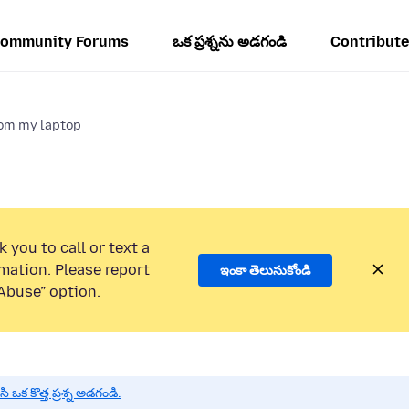
ommunity Forums
ఒక ప్రశ్నను అడగండి
Contribute
rom my laptop
 you to call or text a
mation. Please report
ఇంకా తెలుసుకోండి
Abuse” option.
 కొత్త ప్రశ్న అడగండి.