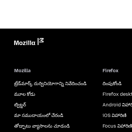
Mozilla
Firefox
ట్రేడ్‌మార్క్ దుర్వినియోగాన్ని నివేదించండి
దింపుకోండి
మూల కోడు
Firefox desk
ట్విట్టర్
Android విహార
మా సముదాయంలో చేరండి
iOS విహారిణి
తోడ్పాటు వ్యాసాలను చూడండి
Focus విహారిణి