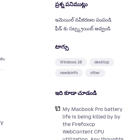
ప్రశ్న పనిముట్లు
ఇమెయిల్ నవీకరణల పంపండి
ఫీడ్ కు సబ్స్క్రయిబ్ అవ్వండి
టాగ్సు
ితం
Windows 10
desktop
needsinfo
other
ఇది కూడా చూడండి
My Macbook Pro battery
t
life is being killed by by
ry
the Firefoxcp
WebContent CPU
utilization. Any thoughts