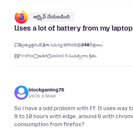
ఆర్కైవ్ చేయబడింది
Uses a lot of battery from my laptop
1
ప్రత్యుత్తరం
1
ఈ సమస్య కలిగినది
240
వీక్షణలు
Firefox
ఇతర
asked 8 సంవత్సరాల క్రితం
blockgaming76
1/6/18, 8:30 AM
So i have a odd problem with Ff. It uses way 
9 to 10 hours with edge, around 6 with chrome,