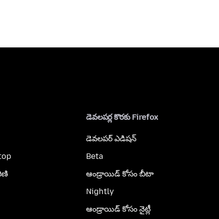
డెవలపర్ల కొరకు Firefox
డెవలపర్ ఎడిషన్
top
Beta
ిణి
ఆండ్రాయిడ్ కోసం బీటా
Nightly
ఆండ్రాయిడ్ కోసం నైట్లీ