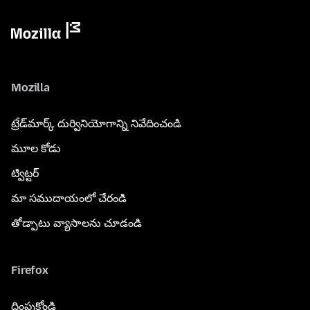
Mozilla
ట్రేడ్‌మార్క్ దుర్వినియోగాన్ని నివేదించండి
మూల కోడు
ట్విట్టర్
మా సముదాయంలో చేరండి
తోడ్పాటు వ్యాసాలను చూడండి
Firefox
దింపుకోండి