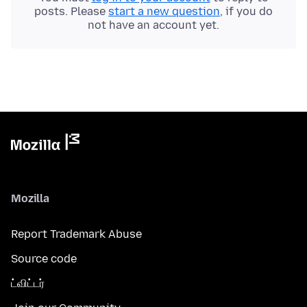
posts. Please
start a new question
, if you do
not have an account yet.
Mozilla
Report Trademark Abuse
Source code
ட்விட்டர்