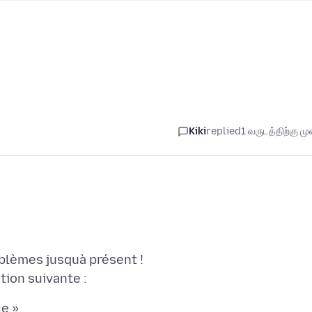
Kiki
replied
1 வருடத்திற்கு முன
blèmes jusquà présent !