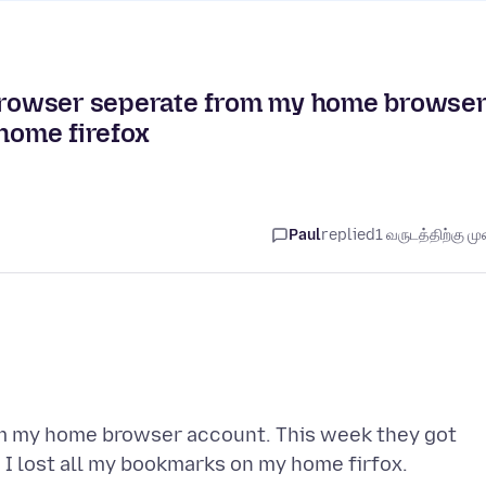
rowser seperate from my home browse
 home firefox
Paul
replied
1 வருடத்திற்கு முன
m my home browser account. This week they got