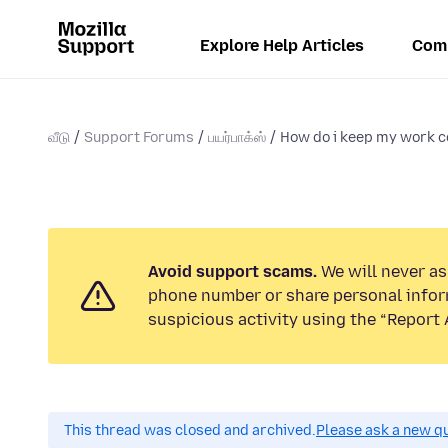
Explore Help Articles
Com
வீடு
Support Forums
பயர்பாக்ஸ்
How do i keep my work c
Avoid support scams.
We will never ask
phone number or share personal infor
suspicious activity using the “Report 
This thread was closed and archived.
Please ask a new qu