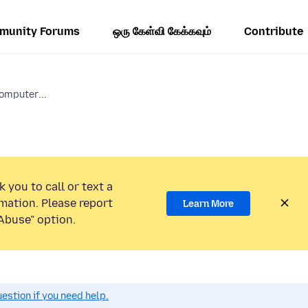
munity Forums
ஒரு கேள்வி கேக்கவும்
Contribute
omputer...
 you to call or text a
mation. Please report
Learn More
Abuse” option.
estion if you need help.