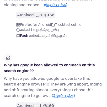
closing and reopeni…
(மேலும் படிக்க)
Archived
3
160
Firefox for Android
Troubleshooting
asked 1 வருடத்திற்கு முன்பு
Paul
replied
1 வருடத்திற்கு முன்பு
Why has google been allowed to encroach on this
search engine??
Why have you allowed google to overtake this
search engine browser!!! They are lying about, hiding
and obfuscating almost everything! I chose this
search engine to get aw…
(மேலும் படிக்க)
Archived
1
160