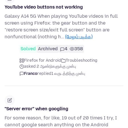
YouTube video buttons not working
Galaxy A14 5G When playing YouTube videos in full
screen using Firefox: the gear button and the
"restore screen size/exit full screen" button are
nonfunctional (nothing h…
(மேலும் படிக்க)
Solved
Archived
4
358
Firefox for Android
Troubleshooting
asked 2 ஆண்டுகளுக்கு முன்பு
Franco
replied
1 வருடத்திற்கு முன்பு
"Server error" when googling
For some reason, for like, 19 out of 20 times I try, I
cannot google search anything on the Android