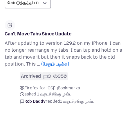
Can’t Move Tabs Since Update
After updating to version 129.2 on my iPhone, I can
no longer rearrange my tabs. I can tap and hold on a
tab and move it but then it snaps back to the old
position. This …
(மேலும் படிக்க)
Archived
3
350
Firefox for iOS
Bookmarks
asked 1 வருடத்திற்கு முன்பு
Rob Daddy
replied
1 வருடத்திற்கு முன்பு