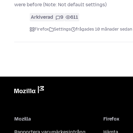
were before (Note: Not default settings)
Arkiverad
9
611
Firefox
Settings
frågades 10 månader sedan
Mozilla
Firefox
Rapportera varumärkesintrång
Hämta