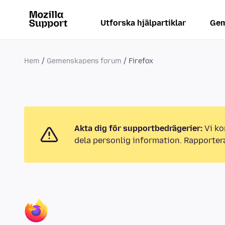
Utforska hjälpartiklar
Gem
Hem
Gemenskapens forum
Firefox
Akta dig för supportbedrägerier:
Vi ko
dela personlig information. Rapporter