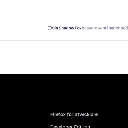
Sin Shadow Fox
besvarat
4 månader se
Firefox för utvecklare
Developer Edition