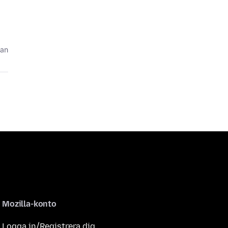
dan
Mozilla-konto
Logga in/Registrera dig