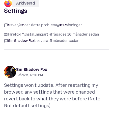
Arkiverad
Settings
9
svar
5
har detta problem
617
visningar
Firefox
Inställningar
frågades 10 månader sedan
Sin Shadow Fox
besvarat
5 månader sedan
Sin Shadow Fox
10/2/25, 12:41 PM
Settings won't update. After restarting my
browser, any settings that were changed
revert back to what they were before (Note: