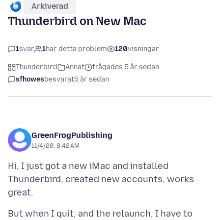
Arkiverad
Thunderbird on New Mac
1
svar
1
har detta problem
120
visningar
Thunderbird
Annat
frågades 5 år sedan
sfhowes
besvarat
5 år sedan
GreenFrogPublishing
11/4/20, 8:42 AM
Hi, I just got a new iMac and installed
Thunderbird, created new accounts, works
But when I quit, and the relaunch, I have to