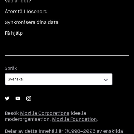
Vad är det?
Återställ lösenord
Synkronisera dina data
Få hjälp
Språk
Språk
Besök
Mozilla Corporations
ideella
moderorganisation,
Mozilla Foundation
.
Delar av detta innehåll är ©1998–2026 av enskilda