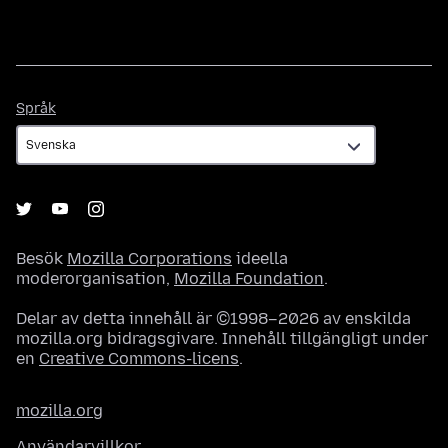
Språk
Språk
Besök
Mozilla Corporations
ideella
moderorganisation,
Mozilla Foundation
.
Delar av detta innehåll är ©1998–2026 av enskilda
mozilla.org bidragsgivare. Innehåll tillgängligt under
en
Creative Commons-licens
.
mozilla.org
Användarvillkor