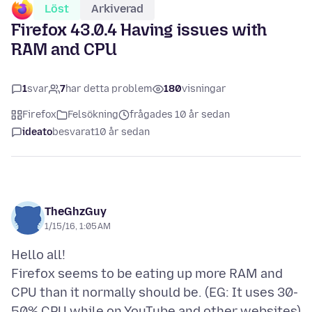
Löst
Arkiverad
Firefox 43.0.4 Having issues with
RAM and CPU
1
svar
7
har detta problem
180
visningar
Firefox
Felsökning
frågades 10 år sedan
ideato
besvarat
10 år sedan
TheGhzGuy
1/15/16, 1:05 AM
Hello all!
Firefox seems to be eating up more RAM and
CPU than it normally should be. (EG: It uses 30-