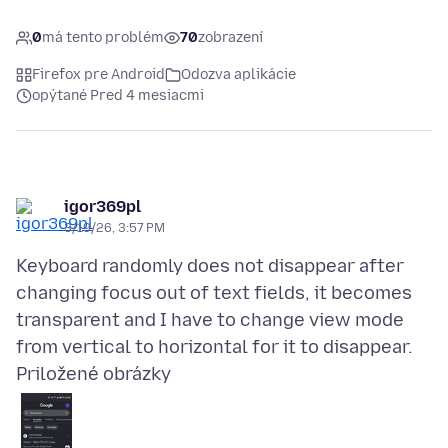
0
má tento problém
70
zobrazení
Firefox pre Android
Odozva aplikácie
opýtané Pred 4 mesiacmi
igor369pl
3/19/26, 3:57 PM
Keyboard randomly does not disappear after
changing focus out of text fields, it becomes
transparent and I have to change view mode
Priložené obrázky