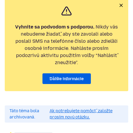
Vyhnite sa podvodom s podporou.
Nikdy vás
nebudeme žiadať, aby ste zavolali alebo
poslali SMS na telefónne číslo alebo zdieľali
osobné informácie. Nahláste prosím
podozrivú aktivitu použitím voľby “Nahlásiť
zneužitie”.
Ďalšie informácie
Táto téma bola
Ak potrebujete pomôcť, založte
archivovaná.
prosím novú otázku.