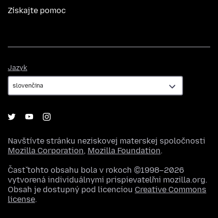
Získajte pomoc
Jazyk
Jazyk
Navštívte stránku neziskovej materskej spoločnosti
Mozilla Corporation
,
Mozilla Foundation
.
Časť tohto obsahu bola v rokoch ©1998–2026
vytvorená individuálnymi prispievateľmi mozilla.org.
Obsah je dostupný pod licenciou
Creative Commons
license
.