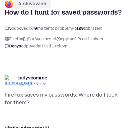
Archivované
How do I hunt for saved passwords?
5
odpovedí
0
má tento problém
129
zobrazení
Firefox
Správca hesiel
opýtané Pred 1 rokom
Denys
odpovedal
Pred 1 rokom
judyscomroe
7/7/25, 12:51 PM
FireFox saves my passwords. Where do I look