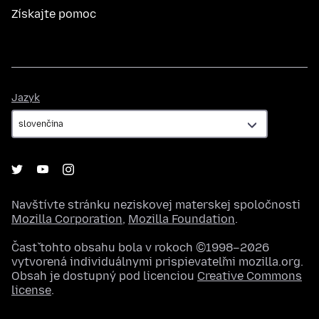
Získajte pomoc
Jazyk
Jazyk
Navštívte stránku neziskovej materskej spoločnosti
Mozilla Corporation
,
Mozilla Foundation
.
Časť tohto obsahu bola v rokoch ©1998–2026
vytvorená individuálnymi prispievateľmi mozilla.org.
Obsah je dostupný pod licenciou
Creative Commons
license
.