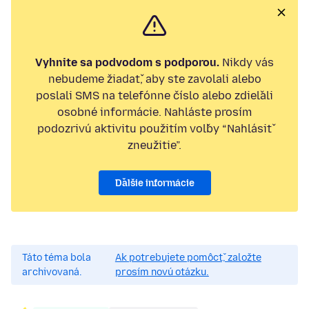
Vyhnite sa podvodom s podporou.
Nikdy vás
nebudeme žiadať, aby ste zavolali alebo
poslali SMS na telefónne číslo alebo zdieľali
osobné informácie. Nahláste prosím
podozrivú aktivitu použitím voľby “Nahlásiť
zneužitie”.
Ďalšie informácie
Táto téma bola
Ak potrebujete pomôcť, založte
archivovaná.
prosím novú otázku.