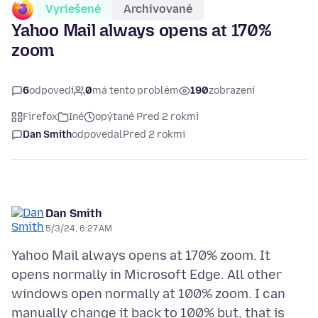
Vyriešené
Archivované
Yahoo Mail always opens at 170%
zoom
6
odpovedí
0
má tento problém
190
zobrazení
Firefox
Iné
opýtané Pred 2 rokmi
Dan Smith
odpovedal
Pred 2 rokmi
Dan Smith
5/3/24, 6:27 AM
Yahoo Mail always opens at 170% zoom. It
opens normally in Microsoft Edge. All other
windows open normally at 100% zoom. I can
manually change it back to 100% but, that is