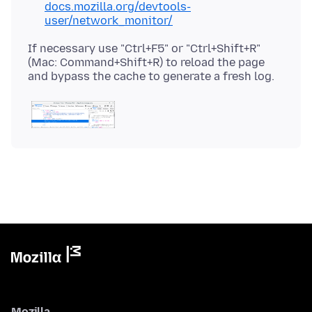
docs.mozilla.org/devtools-
user/network_monitor/
If necessary use "Ctrl+F5" or "Ctrl+Shift+R"
(Mac: Command+Shift+R) to reload the page
Mozilla