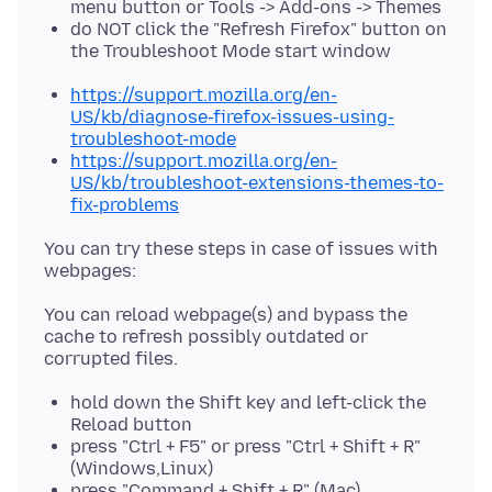
menu button or Tools -> Add-ons -> Themes
do NOT click the "Refresh Firefox" button on
the Troubleshoot Mode start window
https://support.mozilla.org/en-
US/kb/diagnose-firefox-issues-using-
troubleshoot-mode
https://support.mozilla.org/en-
US/kb/troubleshoot-extensions-themes-to-
fix-problems
You can try these steps in case of issues with
You can reload webpage(s) and bypass the
cache to refresh possibly outdated or
hold down the Shift key and left-click the
Reload button
press "Ctrl + F5" or press "Ctrl + Shift + R"
(Windows,Linux)
press "Command + Shift + R" (Mac)