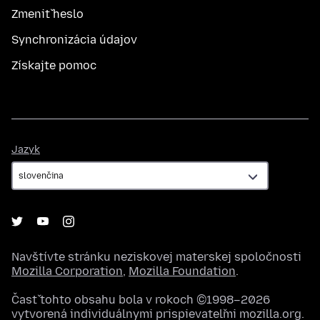
Zmeniť heslo
Synchronizácia údajov
Získajte pomoc
Jazyk
Jazyk
Navštívte stránku neziskovej materskej spoločnosti
Mozilla Corporation
,
Mozilla Foundation
.
Časť tohto obsahu bola v rokoch ©1998–2026
vytvorená individuálnymi prispievateľmi mozilla.org.