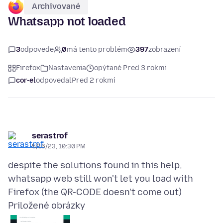
Archivované
Whatsapp not loaded
3
odpovede
0
má tento problém
397
zobrazení
Firefox
Nastavenia
opýtané Pred 3 rokmi
cor-el
odpovedal
Pred 2 rokmi
serastrof
5/16/23, 10:30 PM
despite the solutions found in this help,
whatsapp web still won't let you load with
Priložené obrázky