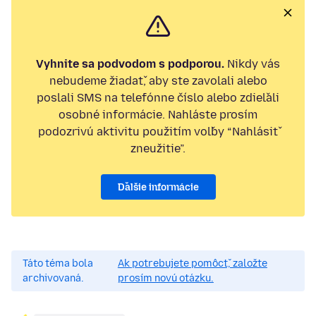
Vyhnite sa podvodom s podporou.
Nikdy vás
nebudeme žiadať, aby ste zavolali alebo
poslali SMS na telefónne číslo alebo zdieľali
osobné informácie. Nahláste prosím
podozrivú aktivitu použitím voľby “Nahlásiť
zneužitie”.
Ďalšie informácie
Táto téma bola
Ak potrebujete pomôcť, založte
archivovaná.
prosím novú otázku.