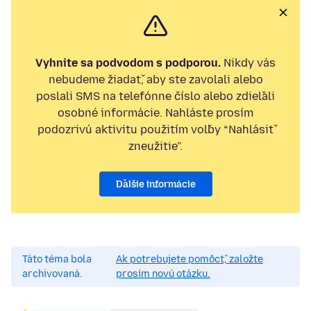
Vyhnite sa podvodom s podporou.
Nikdy vás
nebudeme žiadať, aby ste zavolali alebo
poslali SMS na telefónne číslo alebo zdieľali
osobné informácie. Nahláste prosím
podozrivú aktivitu použitím voľby “Nahlásiť
zneužitie”.
Ďalšie informácie
Táto téma bola
Ak potrebujete pomôcť, založte
archivovaná.
prosím novú otázku.