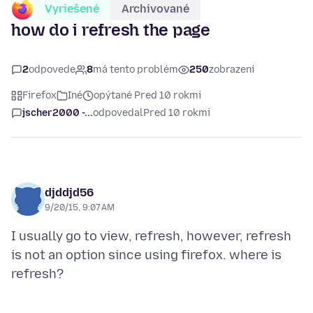
Vyriešené
Archivované
how do i refresh the page
2
odpovede
8
má tento problém
250
zobrazení
Firefox
Iné
opýtané Pred 10 rokmi
jscher2000 -...
odpovedal
Pred 10 rokmi
djddjd56
9/20/15, 9:07 AM
I usually go to view, refresh, however, refresh
is not an option since using firefox. where is