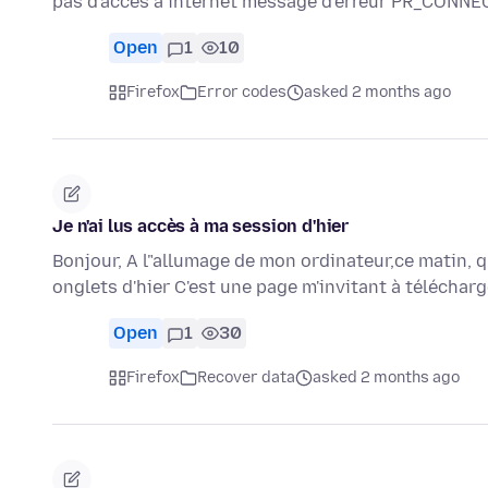
pas d'acces à internet message d'erreur PR_CON
Open
1
10
Firefox
Error codes
asked 2 months ago
Je n'ai lus accès à ma session d'hier
Bonjour, A l"allumage de mon ordinateur,ce matin, qu
onglets d'hier C'est une page m'invitant à téléchar
Open
1
30
Firefox
Recover data
asked 2 months ago