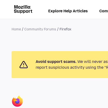
Explore Help Articles
Com
Home
Community Forums
Firefox
Avoid support scams.
We will never as
report suspicious activity using the “