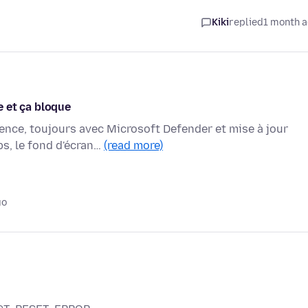
Kiki
replied
1 month 
 et ça bloque
ence, toujours avec Microsoft Defender et mise à jour
s, le fond d'écran…
(read more)
go