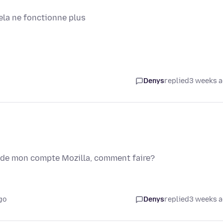
ela ne fonctionne plus
Denys
replied
3 weeks 
l de mon compte Mozilla, comment faire?
go
Denys
replied
3 weeks 