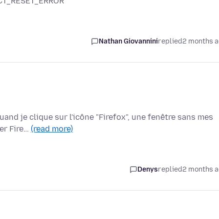
NECT_RESET_ERROR
Nathan Giovannini
replied
2 months 
and je clique sur l'icône "Firefox", une fenêtre sans mes
ger Fire…
(read more)
Denys
replied
2 months 