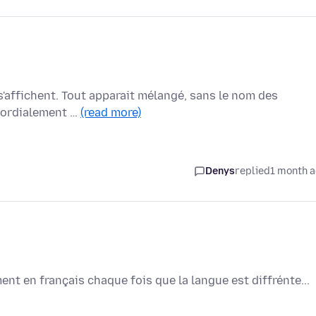
'affichent. Tout apparait mélangé, sans le nom des
 Cordialement …
(read more)
Denys
replied
1 month 
nt en français chaque fois que la langue est diffrénte...