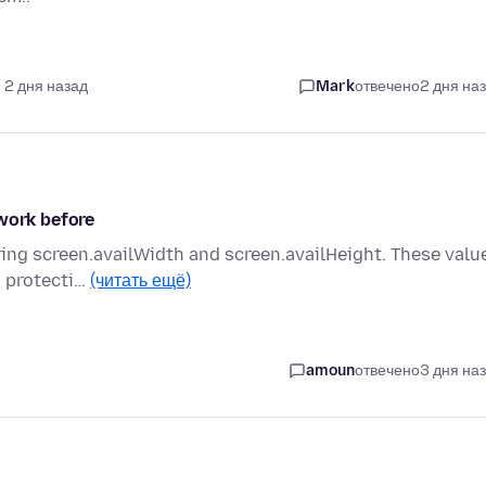
 2 дня назад
Mark
отвечено
2 дня на
 work before
ering screen.availWidth and screen.availHeight. These valu
s protecti…
(читать ещё)
amoun
отвечено
3 дня на