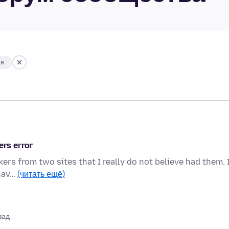
ия
ers error
ers from two sites that I really do not believe had them. 
 hav…
(читать ещё)
зад