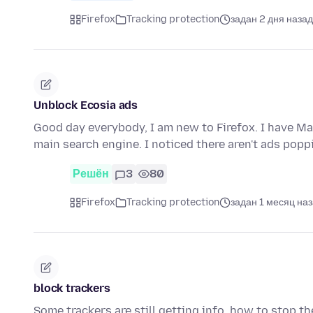
Firefox
Tracking protection
задан 2 дня назад
Unblock Ecosia ads
Good day everybody, I am new to Firefox. I have Ma
main search engine. I noticed there aren't ads pop
Решён
3
80
Firefox
Tracking protection
задан 1 месяц на
block trackers
Some trackers are still getting info, how to stop th