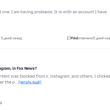
t one. I am having problems. It is with an account I have
 5 дней назад
Paul
отвечено
5 дней на
tagram, in Fox News?
tent was blocked from x, instagram, and others. I clicke
ver the p…
(читать ещё)
ад