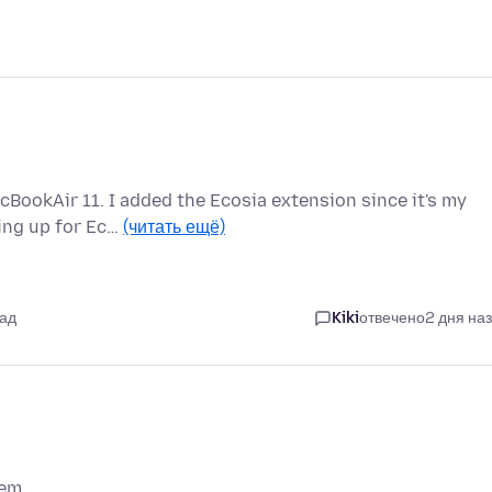
cBookAir 11. I added the Ecosia extension since it's my
ping up for Ec…
(читать ещё)
зад
Kiki
отвечено
2 дня на
em..