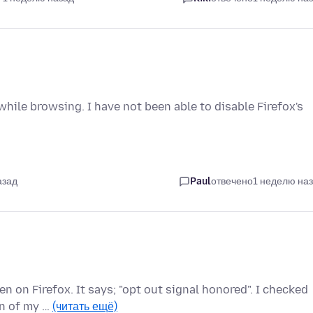
hile browsing. I have not been able to disable Firefox's
азад
Paul
отвечено
1 неделю на
n on Firefox. It says; "opt out signal honored". I checked
on of my …
(читать ещё)