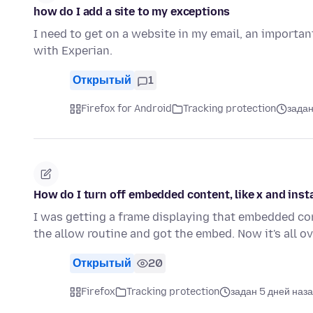
how do I add a site to my exceptions
I need to get on a website in my email, an importan
with Experian.
Открытый
1
Firefox for Android
Tracking protection
задан
How do I turn off embedded content, like x and ins
I was getting a frame displaying that embedded con
the allow routine and got the embed. Now it's all o
Открытый
20
Firefox
Tracking protection
задан 5 дней наз