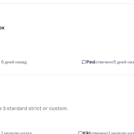
ox
 6 дней назад
Paul
отвечено
5 дней на
 3.stardard strict or custom.
 1 неделю назад
Kiki
отвечено
1 неделю на