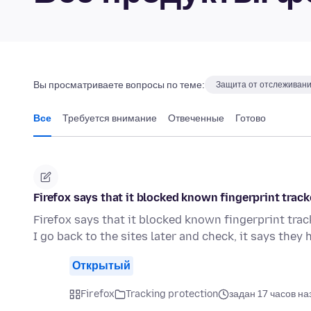
Вы просматриваете вопросы по теме:
Защита от отслеживан
Все
Требуется внимание
Отвеченные
Готово
Firefox says that it blocked known fingerprint track
Firefox says that it blocked known fingerprint track
I go back to the sites later and check, it says they
Открытый
Firefox
Tracking protection
задан 17 часов на